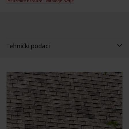
Preuzmite brošure i kataloge ovdje
Tehnički podaci