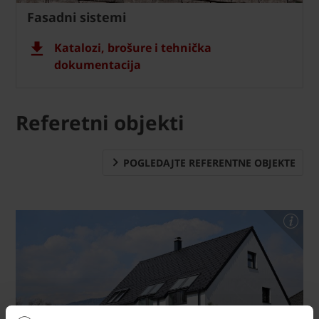
Fasadni sistemi
Katalozi, brošure i tehnička
dokumentacija
Referetni objekti
POGLEDAJTE REFERENTNE OBJEKTE