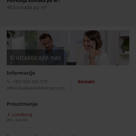
Potrošnja komada po m²:
48 komada po m²
Kontaktirajte nas
Informacije
+387 033 562 710
Kontakt
office.ba@wienerberger.com
Preuzimanja
Lüneburg
JPG - 880 KB