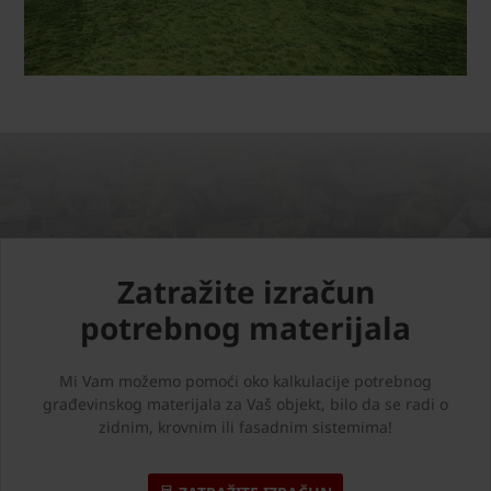
Zatražite izračun
potrebnog materijala
Mi Vam možemo pomoći oko kalkulacije potrebnog
građevinskog materijala za Vaš objekt, bilo da se radi o
zidnim, krovnim ili fasadnim sistemima!