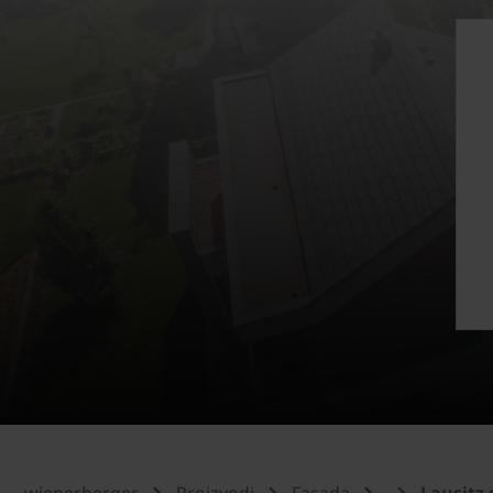
wienerberger
Proizvodi
Fasada
Lausitz