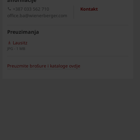
Informacije
+387 033 562 710
Kontakt
office.ba@wienerberger.com
Preuzimanja
Lausitz
JPG - 1 MB
Preuzmite brošure i kataloge ovdje