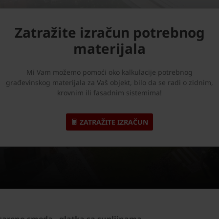
Zatražite izračun potrebnog
materijala
Mi Vam možemo pomoći oko kalkulacije potrebnog
građevinskog materijala za Vaš objekt, bilo da se radi o zidnim,
krovnim ili fasadnim sistemima!
ZATRAŽITE IZRAČUN
 sareno smeda - glatka sa supljinama