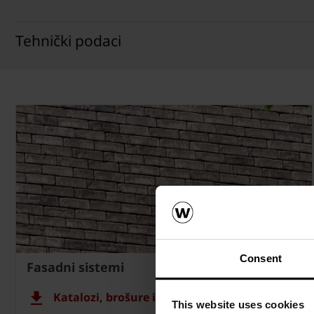
Tehnički podaci
Consent
Fasadni sistemi
Katalozi, brošure i tehnička dokumentacija
This website uses cookies