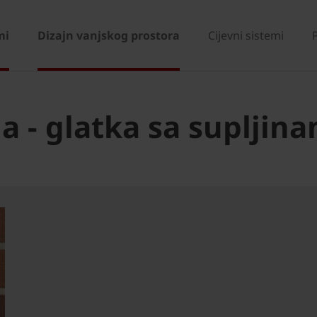
mi
Dizajn vanjskog prostora
Cijevni sistemi
a - glatka sa supljin