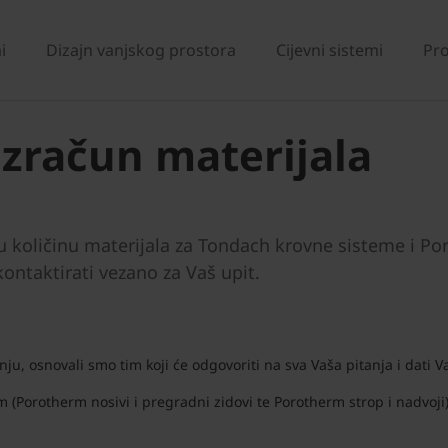
i
Dizajn vanjskog prostora
Cijevni sistemi
Pro
izračun materijala
u količinu materijala za Tondach krovne sisteme i P
kontaktirati vezano za Vaš upit.
nju, osnovali smo tim koji će odgovoriti na sva Vaša pitanja i dati
om (Porotherm nosivi i pregradni zidovi te Porotherm strop i nadvoji