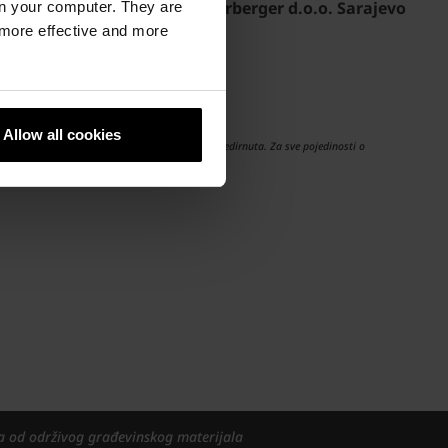
ih podataka od strane Wienerberger d.o.o. Sarajevo
n your computer. They are
, more effective and more
rajevo za obradu narudžbe. *
Allow all cookies
ih podataka prije povlačenja pristanka ostaju nedirnuta. Za sve pojedinosti o
a od održivog građevinskog materijala