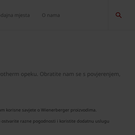
dajna mjesta
O nama
orotherm opeku. Obratite nam se s povjerenjem,
 Vam korisne savjete o Wienerberger proizvodima.
) ostvarite razne pogodnosti i koristite dodatnu uslugu