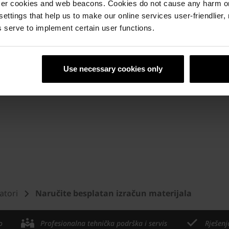
ettera putem e-maila te korištenje i pohranjivanje Vaš
ser cookies and web beacons. Cookies do not cause any harm o
 settings that help us to make our online services user-friendlier
 serve to implement certain user functions.
 pohranu Vaših podataka od strane Wienerberger d.o.o. Sa
Use necessary cookies only
Newsletteru ili slanjem zahtjeva na e-mail
office.ba@wienerberger.com
. Zakonitost obrade vaš
 osobnih podataka, upućujemo na naša
Pravila o privatnosti.
atori
Naručite besplatan izračun materijala
o
Profesionalna tehnička podrška i servis
Rješenj