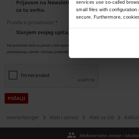
Prijavom na Newsletter prihvaćate primitak Newsl
services use so-called brow
za tu svrhu.
small files with configuration
secure. Furthermore, cookies
Pravila o privatnosti *
Slanjem svojeg upita, pristajete na korištenje i
Vaš pristanak može se povući u bilo kojem trenutku klikom na poveznicu za otkazivanje u 
pohranjivanju, obradi i brisanju podataka kao i o Vašim pravima u vezi upotrebe vaših
wienerberger
Alati i servisi
Alati za zid
Kalkul
Međunarodno znanje i iskustv